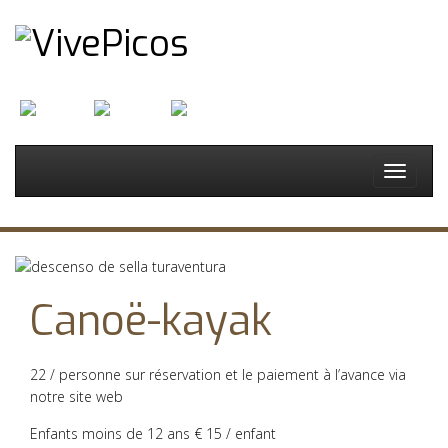
English
Français
Español
Toggle
navigat
Canoë-kayak
22 / personne sur réservation et le paiement à l’avance via
notre site web
Enfants moins de 12 ans € 15 / enfant