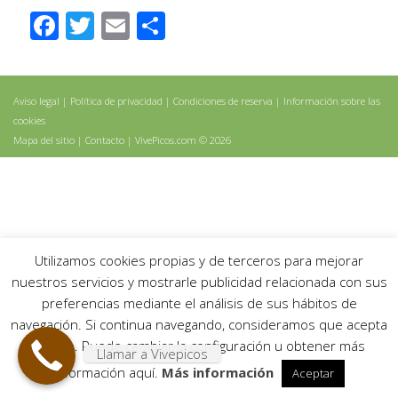
Facebook
Twitter
Email
Share
Aviso legal
|
Política de privacidad
|
Condiciones de reserva
|
Información sobre las
cookies
Mapa del sitio
|
Contacto
| VivePicos.com © 2026
Utilizamos cookies propias y de terceros para mejorar
nuestros servicios y mostrarle publicidad relacionada con sus
preferencias mediante el análisis de sus hábitos de
navegación. Si continua navegando, consideramos que acepta
su uso. Puede cambiar la configuración u obtener más
Llamar a Vivepicos
información aquí.
Más información
Aceptar