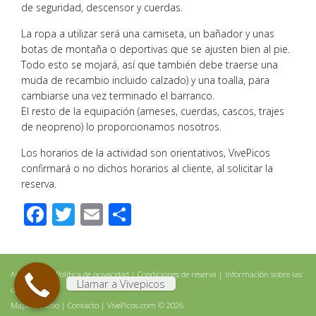
de seguridad, descensor y cuerdas.
La ropa a utilizar será una camiseta, un bañador y unas
botas de montaña o deportivas que se ajusten bien al pie.
Todo esto se mojará, así que también debe traerse una
muda de recambio incluido calzado) y una toalla, para
cambiarse una vez terminado el barranco.
El resto de la equipación (arneses, cuerdas, cascos, trajes
de neopreno) lo proporcionamos nosotros.
Los horarios de la actividad son orientativos, VivePicos
confirmará o no dichos horarios al cliente, al solicitar la
reserva.
Facebook
Twitter
Email
Compartir
Aviso legal
|
Política de privacidad
|
Condiciones de reserva
|
Información sobre las
Llamar a Vivepicos
cookies
Mapa del sitio
|
Contacto
| VivePicos.com © 2026