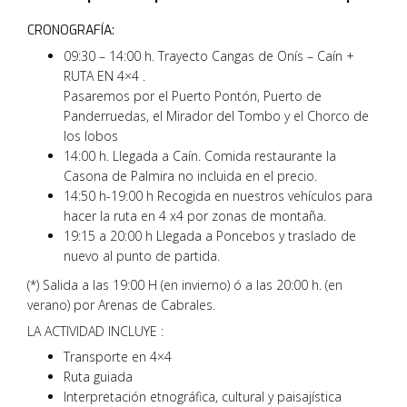
CRONOGRAFÍA:
09:30 – 14:00 h. Trayecto Cangas de Onís – Caín +
RUTA EN 4×4 .
Pasaremos por el Puerto Pontón, Puerto de
Panderruedas, el Mirador del Tombo y el Chorco de
los lobos
14:00 h. Llegada a Caín. Comida restaurante la
Casona de Palmira no incluida en el precio.
14:50 h-19:00 h Recogida en nuestros vehículos para
hacer la ruta en 4 x4 por zonas de montaña.
19:15 a 20:00 h Llegada a Poncebos y traslado de
nuevo al punto de partida.
(*) Salida a las 19:00 H (en invierno) ó a las 20:00 h. (en
verano) por Arenas de Cabrales.
LA ACTIVIDAD INCLUYE :
Transporte en 4×4
Ruta guiada
Interpretación etnográfica, cultural y paisajística