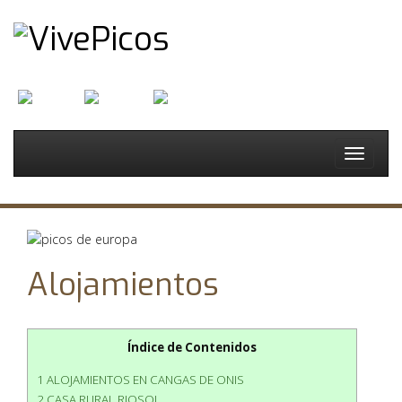
English
Français
Español
Toggle
navigat
Alojamientos
Índice de Contenidos
1 ALOJAMIENTOS EN CANGAS DE ONIS
2 CASA RURAL RIOSOL