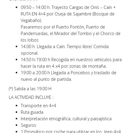
09:50 – 14:00 h. Trayecto Cangas de Onís – Caín +
RUTA EN 4×4 por Oseja de Sajambre (Bosque de
Vegabaño).
Pasaremos por el Puerto Pontón, Puerto de
Panderruedas, el Mirador del Tombo y el Chorco de
los lobos
14:00 h. Llegada a Caín. Tiempo libre/ Comida
opcional.
14:50 h-19:00 h Recogida en nuestros vehículos para
hacer la ruta en 4 x4 por zonas de montaña.
19:00 a 20:00 h Llegada a Poncebos y traslado de
nuevo al punto de partida.
(*) Salida a las 19:00 H
LA ACTIVIDAD INCLUYE :
Transporte en 4×4
Ruta guiada
Interpretación etnográfica, cultural y paisajística
Seguros
1 Prismático por coche para utilizar en los Jeep 4×4.