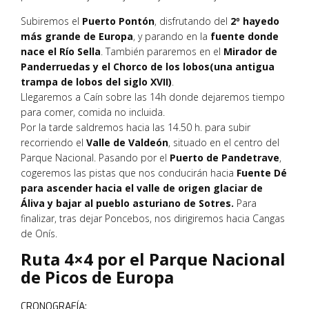
Subiremos el
Puerto Pontón
, disfrutando del
2º hayedo
más grande de Europa
, y parando en la
fuente donde
nace el Río Sella
. También pararemos en el
Mirador de
Panderruedas y el Chorco de los lobos(una antigua
trampa de lobos del siglo XVII)
.
Llegaremos a Caín sobre las 14h donde dejaremos tiempo
para comer, comida no incluida.
Por la tarde saldremos hacia las 14.50 h. para subir
recorriendo el
Valle de Valdeón
, situado en el centro del
Parque Nacional. Pasando por el
Puerto de Pandetrave
,
cogeremos las pistas que nos conducirán hacia
Fuente Dé
para ascender hacia el valle de origen glaciar de
Áliva y bajar al pueblo asturiano de Sotres.
Para
finalizar, tras dejar Poncebos, nos dirigiremos hacia Cangas
de Onís.
Ruta 4×4 por el Parque Nacional
de Picos de Europa
CRONOGRAFÍA: