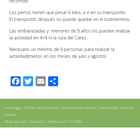
recorrido.
Los perros tienen que pesar 6 kilos, e ir en su transportín.
El transportín después no puede quedar en el todoterreno.
Las embarazadas y menores de 8 años no pueden realizar
la actividad en 4×4 ni la ruta del Cares.
Necesario un mínimo de 6 personas para realizar la
actividad(menos en los meses de julio y agosto).
Facebook
Twitter
Email
Compartir
Aviso legal
|
Política de privacidad
|
Condiciones de reserva
|
Información sobre las
cookies
Mapa del sitio
|
Contacto
| VivePicos.com © 2026