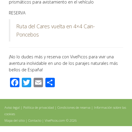
prismáticos para avistamiento en el vehículo
RESERVA
Ruta del Cares vuelta en 4×4 Cain-
Poncebos
¡No lo dudes más y reserva con VivePicos para vivir una
aventura inolvidable en uno de los parajes naturales más
bellos de España!
Facebook
Twitter
Email
Compartir
Aviso legal
|
Política de privacidad
|
Condiciones de reserva
|
Información sobre las
cookies
Mapa del sitio
|
Contacto
| VivePicos.com © 2026