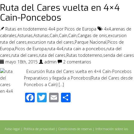
Ruta del Cares vuelta en 4×4
Cain-Poncebos
Rutas en todoterreno 4x4 por Picos de Europa
4x4
,
arenas de
cabrales
,
Asturias
,
Asturias
,
Caín
,
Caín
,
Caín
,
Cangas de onis
,
excursion
ruta del cares
,
excursion ruta del cares
,
Parque Nacional
,
Picos de
Europa
,
Picos de Europa
,
ruta 4x4
,
ruta cain a poncebos
,
ruta del
cares
,
ruta del cares
,
ruta del cares
,
Rutas todoterreno
,
senda del cares
mayo 18th, 2015
admin
2 comentarios
Excursión Ruta del Cares vuelta en 4×4 Caín-Poncebos
Preparativos y llegada a Poncebos(Ruta del Cares desde
Poncebos a Caín) […]
Facebook
Twitter
Email
Compartir
Aviso legal
|
Política de privacidad
|
Condiciones de reserva
|
Información sobre las