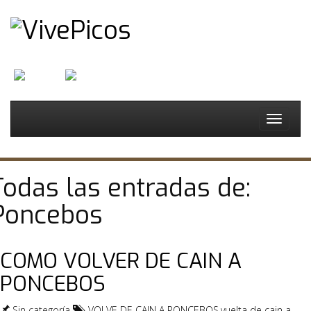
English
Español
Toggle
navigat
Todas las entradas de:
Poncebos
COMO VOLVER DE CAIN A
PONCEBOS
Sin categoría
VOLVE DE CAIN A PONCEBOS
,
vuelta de cain a