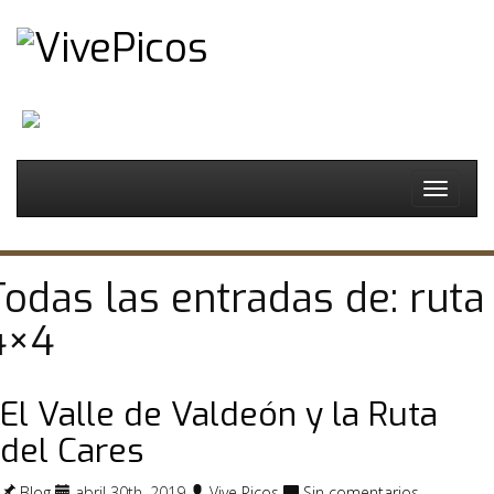
Español
Toggle
navigat
Todas las entradas de: ruta
4×4
El Valle de Valdeón y la Ruta
del Cares
Blog
abril 30th, 2019
Vive Picos
Sin comentarios