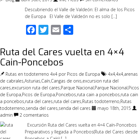
Descubriendo el Valle de Valdeón: El alma de los Picos
de Europa El Valle de Valdeón no es solo […]
Facebook
Twitter
Email
Compartir
Ruta del Cares vuelta en 4×4
Cain-Poncebos
Rutas en todoterreno 4x4 por Picos de Europa
4x4
,
4x4
,
arenas
de cabrales
,
Asturias
,
Caín
,
Cangas de onis
,
excursion ruta del
cares
,
excursion ruta del cares
,
Parque Nacional
,
Parque Nacional
,
Picos
de Europa
,
Picos de Europa
,
Poncebos
,
ruta cain a poncebos
,
ruta cain
a poncebos
,
ruta del cares
,
ruta del cares
,
Rutas todoterreno
,
Rutas
todoterreno
,
senda del cares
,
senda del cares
mayo 18th, 2015
admin
2 comentarios
Excursión Ruta del Cares vuelta en 4×4 Caín-Poncebos
Preparativos y llegada a Poncebos(Ruta del Cares desde
Poncebos a Caín) […]